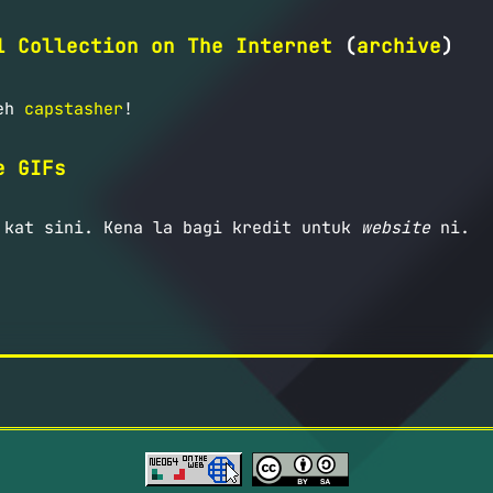
1 Collection on The Internet
(
archive
)
eh
capstasher
!
e GIFs
 kat sini. Kena la bagi kredit untuk
website
ni.