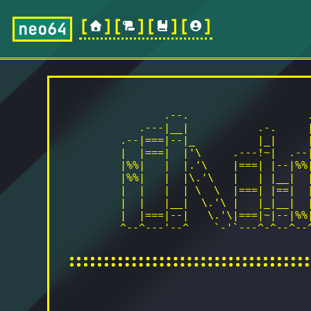
[
][
][
][
]
neo64
               .--.                   .
           .---|__|           .-.     |
        .--|===|--|_          |_|     |
        |  |===|  |'\     .---!~|  .--|
        |%%|   |  |.'\    |===| |--|%%|
        |%%|   |  |\.'\   |   | |__|  
        |  |   |  | \  \  |===| |==|  
        |  |   |__|  \.'\ |   |_|__|  
        |  |===|--|   \.'\|===|~|--|%%
        ^--^---'--^    `-'`---^-^--^--