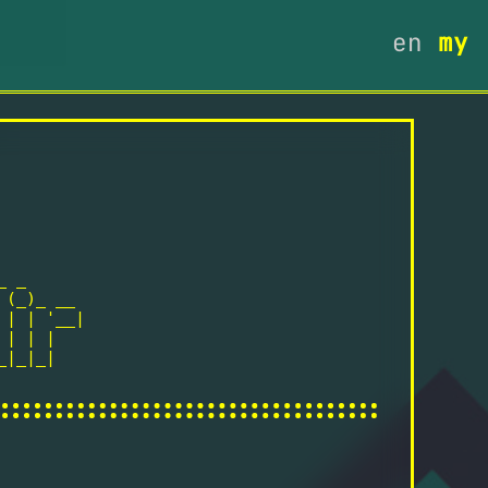
en
my
 _

(_)_ __

| | '__|

| | |

|_|_|
