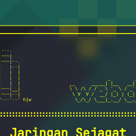
---.

~~~|

~~~|--.

   |--|

   |  |

|   |  |                                _         _
|   |  |                  __      _____| |__   __| 
|~~~|__|                  \ \ /\ / / _ \ '_ \ / _` 
|~~~|--|                   \ V  V /  __/ |_) | (_| 
^---'--' hjw                \_/\_/ \___|_.__/ \__,_
Jaringan Sejagat